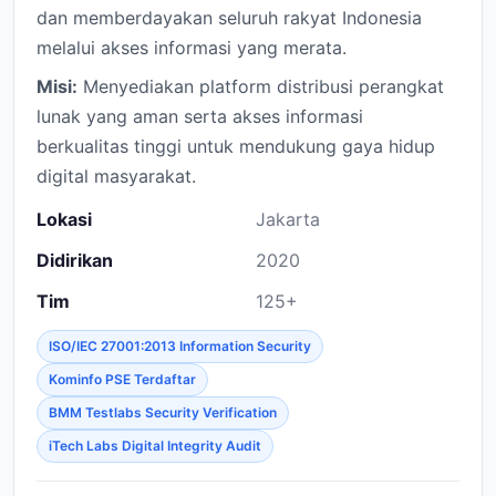
dan memberdayakan seluruh rakyat Indonesia
melalui akses informasi yang merata.
Misi:
Menyediakan platform distribusi perangkat
lunak yang aman serta akses informasi
berkualitas tinggi untuk mendukung gaya hidup
digital masyarakat.
Lokasi
Jakarta
Didirikan
2020
Tim
125+
ISO/IEC 27001:2013 Information Security
Kominfo PSE Terdaftar
BMM Testlabs Security Verification
iTech Labs Digital Integrity Audit